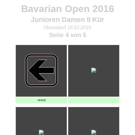
Bavarian Open 2016
Junioren Damen II Kür
Oberstdorf 18.02.2016
Seite 4 von 5
<<<