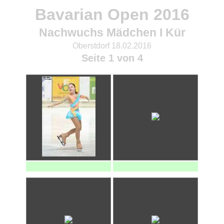
Bavarian Open 2016
Nachwuchs Mädchen I Kür
Oberstdorf 18.02.2016
Seite 1 von 4