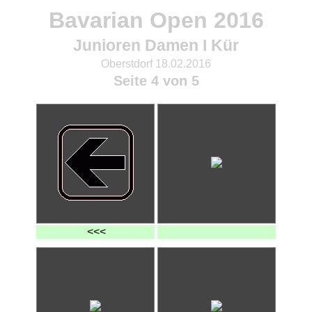
Bavarian Open 2016
Junioren Damen I Kür
Oberstdorf 18.02.2016
Seite 4 von 5
<<<