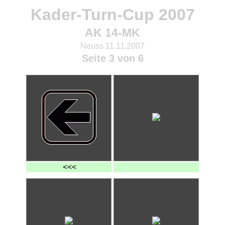
Kader-Turn-Cup 2007
AK 14-MK
Neuss 11.11.2007
Seite 3 von 6
<<<