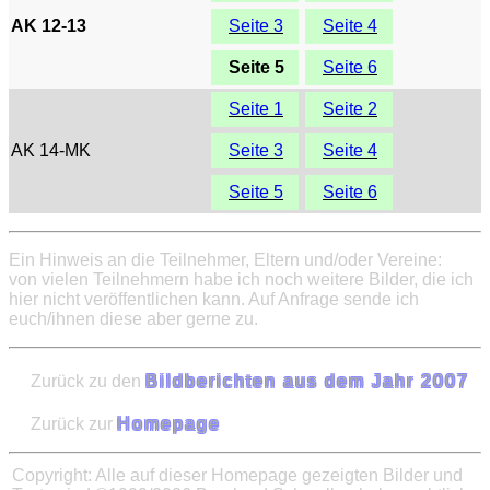
AK 12-13
Seite 3
Seite 4
Seite 5
Seite 6
Seite 1
Seite 2
AK 14-MK
Seite 3
Seite 4
Seite 5
Seite 6
Ein Hinweis an die Teilnehmer, Eltern und/oder Vereine:
von vielen Teilnehmern habe ich noch weitere Bilder, die ich
hier nicht veröffentlichen kann. Auf Anfrage sende ich
euch/ihnen diese aber gerne zu.
Zurück zu den
Bildberichten aus dem Jahr 2007
Zurück zur
Homepage
Copyright: Alle auf dieser Homepage gezeigten Bilder und