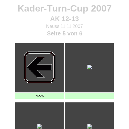
Kader-Turn-Cup 2007
AK 12-13
Neuss 11.11.2007
Seite 5 von 6
<<<