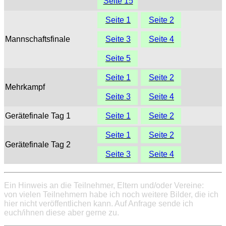
Seite 15
Seite 1
Seite 2
Mannschaftsfinale
Seite 3
Seite 4
Seite 5
Seite 1
Seite 2
Mehrkampf
Seite 3
Seite 4
Gerätefinale Tag 1
Seite 1
Seite 2
Seite 1
Seite 2
Gerätefinale Tag 2
Seite 3
Seite 4
Ein Hinweis an die Teilnehmer, Eltern und/oder Vereine:
von vielen Teilnehmern habe ich noch weitere Bilder, die ich
hier nicht veröffentlichen kann. Auf Anfrage sende ich
euch/ihnen diese aber gerne zu.