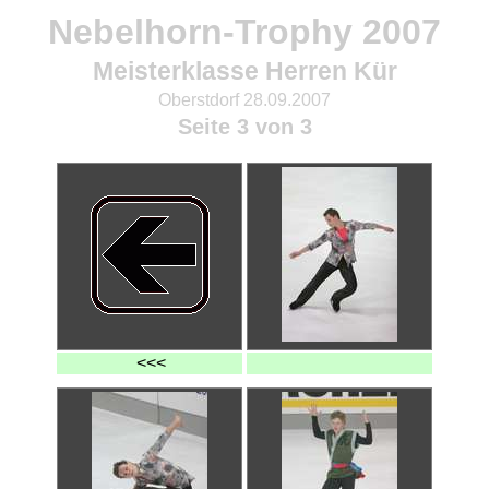
Nebelhorn-Trophy 2007
Meisterklasse Herren Kür
Oberstdorf 28.09.2007
Seite 3 von 3
<<<