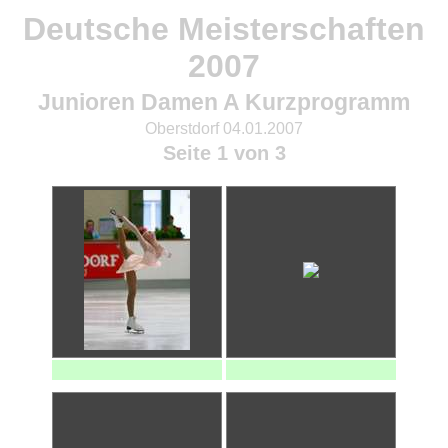
Deutsche Meisterschaften
2007
Junioren Damen A Kurzprogramm
Oberstdorf 04.01.2007
Seite 1 von 3