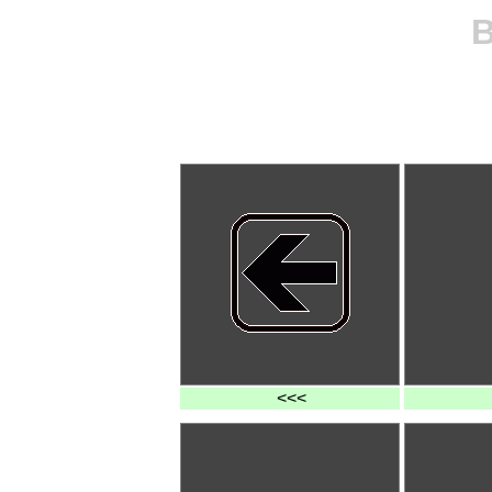
B
<<<