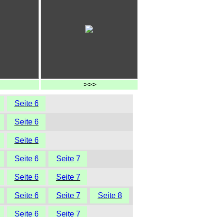
>>>
Seite 6
Seite 6
Seite 6
Seite 6
Seite 7
Seite 6
Seite 7
Seite 6
Seite 7
Seite 8
Seite 6
Seite 7