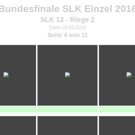
Bundesfinale SLK Einzel 201
SLK 12 - Riege 2
Dahn 22.05.2016
Seite 4 von 11