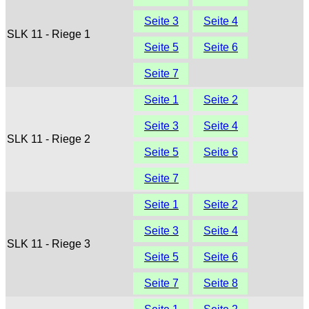
Seite 3
Seite 4
SLK 11 - Riege 1
Seite 5
Seite 6
Seite 7
Seite 1
Seite 2
Seite 3
Seite 4
SLK 11 - Riege 2
Seite 5
Seite 6
Seite 7
Seite 1
Seite 2
Seite 3
Seite 4
SLK 11 - Riege 3
Seite 5
Seite 6
Seite 7
Seite 8