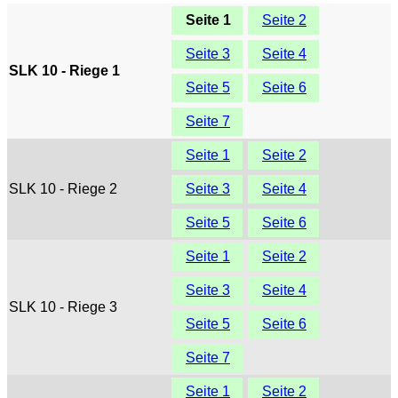
Seite 1
Seite 2
Seite 3
Seite 4
SLK 10 - Riege 1
Seite 5
Seite 6
Seite 7
Seite 1
Seite 2
SLK 10 - Riege 2
Seite 3
Seite 4
Seite 5
Seite 6
Seite 1
Seite 2
Seite 3
Seite 4
SLK 10 - Riege 3
Seite 5
Seite 6
Seite 7
Seite 1
Seite 2