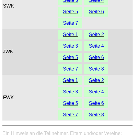
Seite 3
Seite 4
SWK
Seite 5
Seite 6
Seite 7
Seite 1
Seite 2
Seite 3
Seite 4
JWK
Seite 5
Seite 6
Seite 7
Seite 8
Seite 1
Seite 2
Seite 3
Seite 4
FWK
Seite 5
Seite 6
Seite 7
Seite 8
Ein Hinweis an die Teilnehmer, Eltern und/oder Vereine: