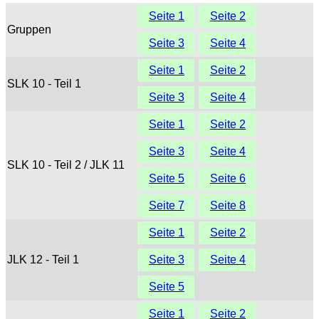
Seite 1
Seite 2
Gruppen
Seite 3
Seite 4
Seite 1
Seite 2
SLK 10 - Teil 1
Seite 3
Seite 4
Seite 1
Seite 2
Seite 3
Seite 4
SLK 10 - Teil 2 / JLK 11
Seite 5
Seite 6
Seite 7
Seite 8
Seite 1
Seite 2
JLK 12 - Teil 1
Seite 3
Seite 4
Seite 5
Seite 1
Seite 2